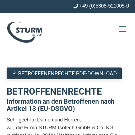
Skip
+49 (0)5308-521005-0
to
content
Men
BETROFFENENRECHTE PDF-DOWNLOAD
BETROFFENENRECHTE
Information an den Betroffenen nach
Artikel 13 (EU-DSGVO)
Sehr geehrte Damen und Herren,
wir, die Firma STURM Isotech GmbH & Co. KG,