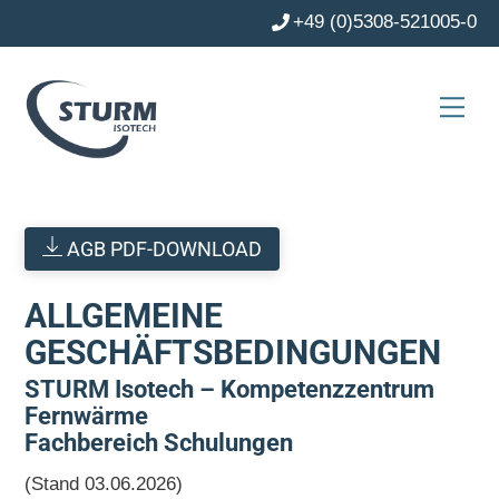
Skip
+49 (0)5308-521005-0
to
content
Men
AGB PDF-DOWNLOAD
ALLGEMEINE
GESCHÄFTSBEDINGUNGEN
STURM Isotech – Kompetenzzentrum
Fernwärme
Fachbereich Schulungen
(Stand 03.06.2026)