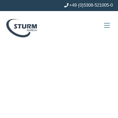
Skip
+49 (0)5308-521005-0
to
content
Men